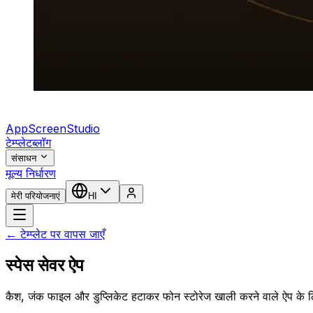
AppScreenStudio
टेम्प्लेट
ब्लॉग
संसाधन
मूल्य निर्धारण
मेरी परियोजनाएं
HI
← टेम्प्लेट पर वापस जाएँ
स्पेस सेवर ऐप
कैश, जंक फाइल और डुप्लिकेट हटाकर फोन स्टोरेज खाली करने वाले ऐप के 