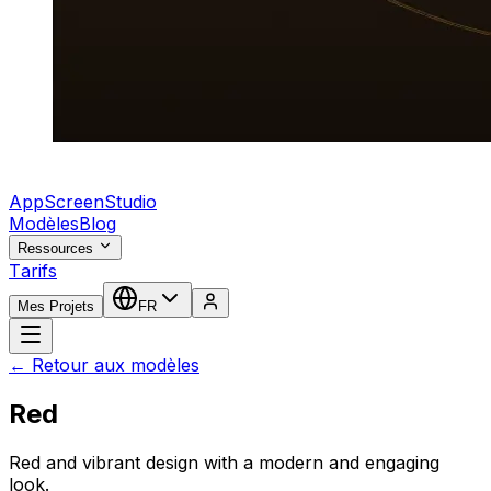
AppScreenStudio
Modèles
Blog
Ressources
Tarifs
Mes Projets
FR
← Retour aux modèles
Red
Red and vibrant design with a modern and engaging
look.