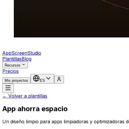
AppScreenStudio
Plantillas
Blog
Recursos
Precios
Mis proyectos
ES
← Volver a plantillas
App ahorra espacio
Un diseño limpio para apps limpiadoras y optimizadoras d