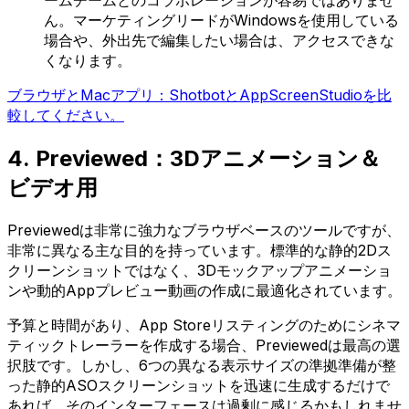
ームチームとのコラボレーションが容易ではありませ
ん。マーケティングリードがWindowsを使用している
場合や、外出先で編集したい場合は、アクセスできな
くなります。
ブラウザとMacアプリ：ShotbotとAppScreenStudioを比
較してください。
4. Previewed：3Dアニメーション＆
ビデオ用
Previewedは非常に強力なブラウザベースのツールですが、
非常に異なる主な目的を持っています。標準的な静的2Dス
クリーンショットではなく、3Dモックアップアニメーショ
ンや動的Appプレビュー動画の作成に最適化されています。
予算と時間があり、App Storeリスティングのためにシネマ
ティックトレーラーを作成する場合、Previewedは最高の選
択肢です。しかし、6つの異なる表示サイズの準拠準備が整
った静的ASOスクリーンショットを迅速に生成するだけで
あれば、そのインターフェースは過剰に感じるかもしれませ