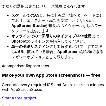
あなたの選択は完全にリリース戦略に依存します：
スケールでのASO
、特に非英語市場をターゲットにし
ており、エクスポート品質を妥協したくない場合、
AppScreenStudio
が最良のペイウォールなしのワー
クフローを提供します。
オフラインでの一回限りのネイティブMac使用
には、
Shotbot
のライセンスを購入してください。
単一の英語リスティング
を出荷するだけで、すでに彼
らのUIに慣れている場合、
AppScreens
は信頼できる
レガシーオプションとして残ります。
#
comparison
#
appscreens
Make your own App Store screenshots — free
Generate every required iOS and Android size in minutes
with AppScreenStudio.
Start a free project