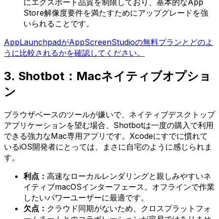
にエクスポート品質を制限しており、基本的なApp
Store解像度要件を満たすためにアップグレードを強
いられることです。
AppLaunchpadがAppScreenStudioの無料プランとどのよ
うに比較されるかを確認してください。
3. Shotbot：Macネイティブオプショ
ン
ブラウザベースのツールが嫌いで、ネイティブデスクトップ
アプリケーションを望む場合、Shotbotは一度の購入で利用
できる強力なMac専用アプリです。Xcodeにすでに慣れて
いるiOS開発者にとっては、まさに自宅のように感じられま
す。
利点：
高速なローカルレンダリングと親しみやすいネ
イティブmacOSインターフェース。オフラインで作業
したいパワーユーザーに最適です。
欠点：
クラウド同期がないため、クロスプラットフォ