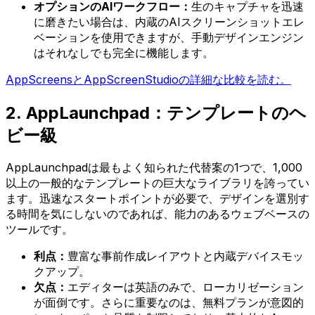
オプションのAIワークフロー：
生のキャプチャを迅速
に磨きたい場合は、内蔵のAIスクリーンショットエレ
ベーションを使用できますが、手動デザインエンジン
はそれなしでも完全に機能します。
AppScreensとAppScreenStudioの詳細な比較を読む。
2. AppLaunchpad：テンプレートのヘ
ビー級
AppLaunchpadは最もよく知られた代替案の1つで、1,000
以上の一般的なテンプレートの巨大なライブラリを誇ってい
ます。迅速なスタートポイントが必要で、デザインを選別す
る時間を気にしないのであれば、能力のあるウェブベースの
ツールです。
利点：
豊富な事前作成レイアウトと内蔵デバイスモッ
クアップ。
欠点：
エディターは英語のみで、ローカリゼーション
が面倒です。さらに重要なのは、無料プランが意図的