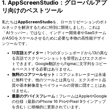
1. AppScreenStudio：グローバルアプ
リ向けのベストツール
私たちは
AppScreenStudio
を、ローカリゼーションのボト
ルネックを解決するために特別に開発しました。これは
「AIラッパー」ではなく、インディー開発者やSaaSチーム
がASOをスケールさせるために必要な本物の高性能デザイ
ンツールです。
13言語エディター：
1つのダッシュボードから13の異な
る言語でスクリーンショットを管理およびエクスポー
トできます。Google翻訳からFigmaに文字列をコピー
＆ペーストする必要はありません。
無料のコアツールセット：
コアジェネレーターは永遠
に無料です。他のツールとは異なり、エクスポート品
質や基本解像度をペイウォールの背後に隠すことはあ
りません。
最新のデバイスフレーム：
フレームはAppleやGoogle
の仕様（最新のiPhone 16 ProやPixel 9ラインアップ
を含む）に積極的に更新されています。