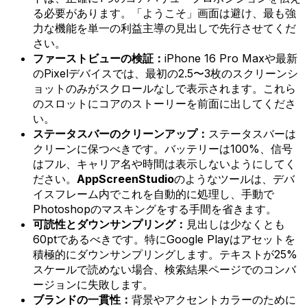
る必要があります。「ようこそ」画面は避け、最も強
力な機能を単一の利益主導の見出しで先行させてくだ
さい。
ファーストビューの検証：
iPhone 16 Pro Maxや最新
のPixelデバイスでは、最初の2.5〜3枚のスクリーンシ
ョットのみがスクロールなしで表示されます。これら
のスロットにコアのストーリーを前面に出してくださ
い。
ステータスバーのクリーンアップ：
ステータスバーは
クリーンに保つべきです。バッテリーは100%、信号
はフル、キャリア名や時間は表示しないようにしてく
ださい。
AppScreenStudio
のようなツールは、デバ
イスフレーム内でこれを自動的に処理し、手動で
Photoshopのマスキングをする手間を省きます。
可読性とダウンサンプリング：
見出しは少なくとも
60ptであるべきです。特にGoogle Playはアセットを
積極的にダウンサンプリングします。テキストが25%
スケールで読めない場合、検索結果ページでのコンバ
ージョンに失敗します。
ブランドの一貫性：
背景やアクセントカラーのために